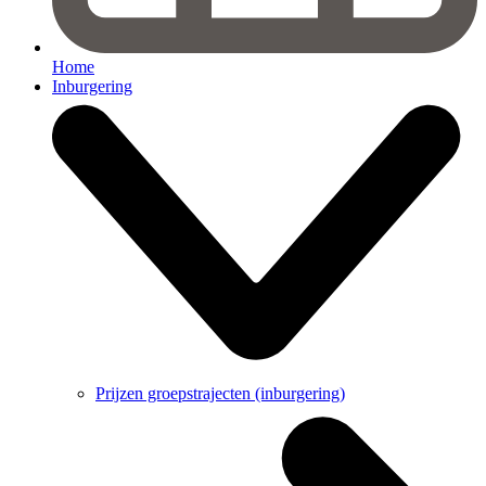
Home
Inburgering
Prijzen groepstrajecten (inburgering)